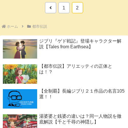
前
1
2
へ
ホーム
都市伝説
ジブリ『ゲド戦記』登場キャラクター解
説【Tales from Earthsea】
【都市伝説】アリエッティの正体と
は！？
【全制覇】長編ジブリ２１作品の名言105
選！！
湯婆婆と銭婆の違いは？同一人物説を徹
底解説【千と千尋の神隠し】